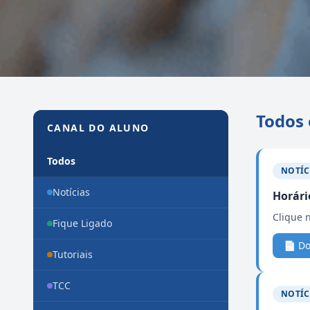
Canal do Aluno
Todos 
CANAL DO ALUNO
Todos
NOTÍC
Notícias
Horári
Clique 
Fique Ligado
📄 D
Tutoriais
TCC
NOTÍC