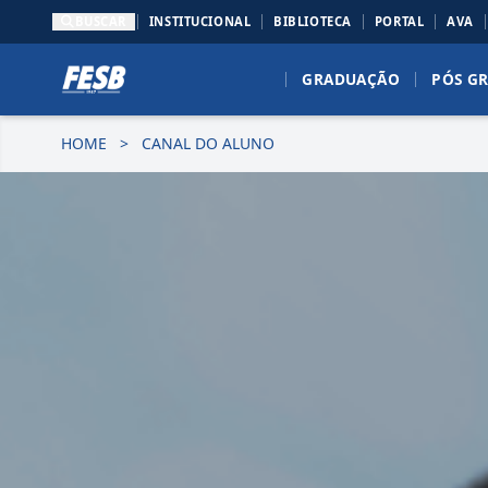
BUSCAR
INSTITUCIONAL
BIBLIOTECA
PORTAL
AVA
GRADUAÇÃO
PÓS G
HOME
>
CANAL DO ALUNO