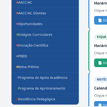
AACC/AC
Horári
Clique 
AACC/AC Dúvidas
📄 D
Oportunidades
Estágios Curriculares
FIQUE
Iniciação Científica
Horári
Clique 
PIBID
📄 D
Bolsa Prêmio
Programa de Apoio Acadêmico
NOTÍC
Calend
Programa de Aprimoramento
Clique 
Residência Pedagógica
📄 D