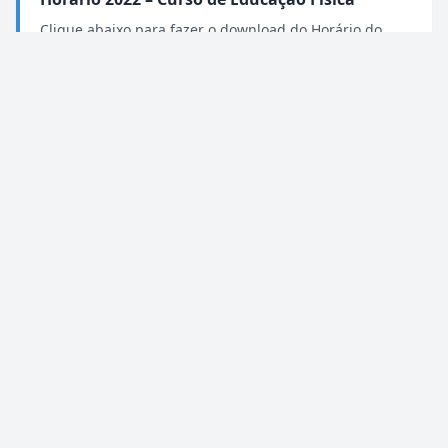
Clique abaixo para fazer o download do Horário do
Curso de Educação Física
NOTÍCIAS
31/01/2022
Protocolo Sanitário Fesb
Clique no link abaixo para fazer o download na integra
do Protocolo Sanitário da Fesb - 2022
📄 Download
NOTÍCIAS
28/01/2022
Protocolo de volta às aula presenciais na
FESB.
Clique no link abaixo e faça o download completo do
Protocolo de volta às aulas presenciais.