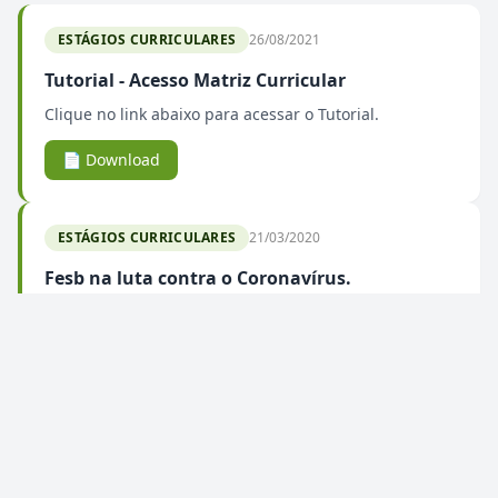
ESTÁGIOS CURRICULARES
26/08/2021
Tutorial - Acesso Matriz Curricular
Clique no link abaixo para acessar o Tutorial.
📄 Download
ESTÁGIOS CURRICULARES
21/03/2020
Fesb na luta contra o Coronavírus.
Atividades acadêmicas presenciais suspensas até
novas recomendações do CEE Atividades seguem via
portal educacional e plataforma EAD Hvet Fesb -
atendendo...
ESTÁGIOS CURRICULARES
07/08/2019