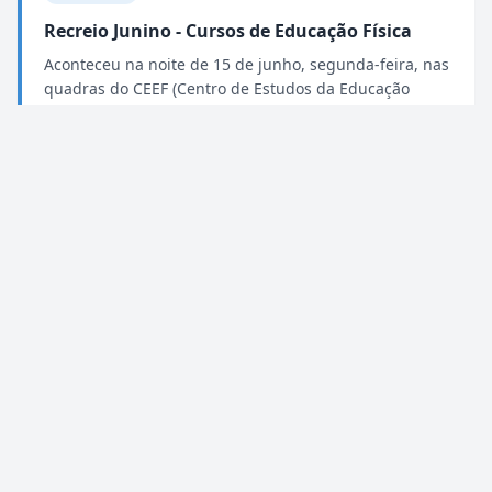
Recreio Junino - Cursos de Educação Física
Aconteceu na noite de 15 de junho, segunda-feira, nas
quadras do CEEF (Centro de Estudos da Educação
Física), o Recreio Junino dos Cursos de Educação
Física(Licenciatura e Bacharelado) da FESB, organiza...
FIQUE LIGADO
16/06/2015
Dia do Pedagogo
Na noite, do dia 02 de junho, nas dependências do
saguão da FESB, o curso de Pedagogia, comemorou o
Dia do Pedagogo. A abertura se deu através da
presença especial do coral Vozes Encanto, regido pela
profa. Lucienne C...
NOTÍCIAS
15/06/2015