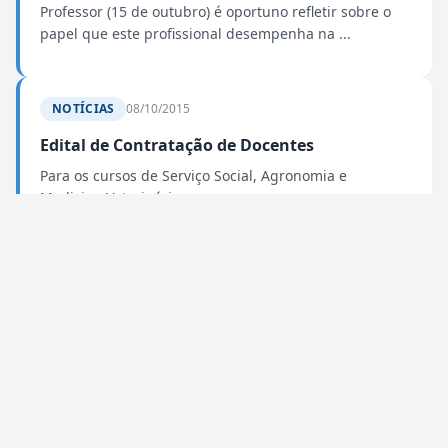
Professor (15 de outubro) é oportuno refletir sobre o
papel que este profissional desempenha na ...
NOTÍCIAS
08/10/2015
Edital de Contratação de Docentes
Para os cursos de Serviço Social, Agronomia e
Medicina Veterinária.
NOTÍCIAS
05/10/2015
Serviço Social
Profissão de Assistente Social em ascensão no mercado
de trabalho A FESB vem conquistando cada vez mais
espaço na formação de profissionais para mercado de
trabalho de B...