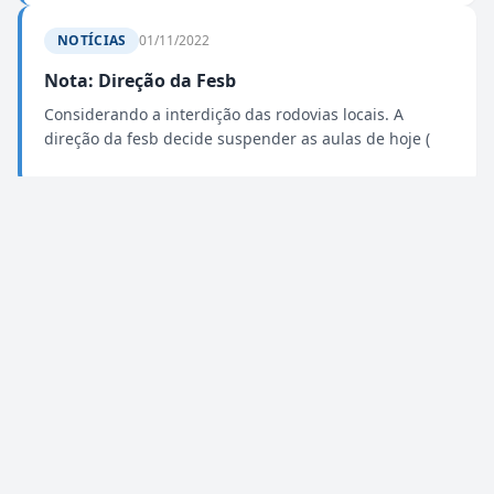
NOTÍCIAS
01/11/2022
Nota: Direção da Fesb
Considerando a interdição das rodovias locais. A
direção da fesb decide suspender as aulas de hoje (
NOTÍCIAS
24/10/2022
Feira de Trocas - 2022
Confira a Feira de Trocas 2022 que faz parte das
Atividades da SEMACC do Curso de Pedagogia da
FESB.Clique no Link abaixo para mais informações.
NOTÍCIAS
10/08/2022
Horário 2022 – 2º Semestre - Curso de Ciências
Biológicas