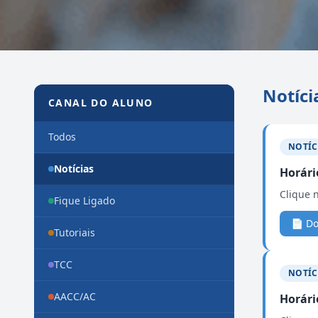
Canal do Aluno
Notíci
CANAL DO ALUNO
Todos
NOTÍC
Notícias
Horári
Clique 
Fique Ligado
📄 D
Tutoriais
TCC
NOTÍC
AACC/AC
Horári