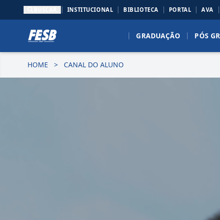
BUSCAR
INSTITUCIONAL
BIBLIOTECA
PORTAL
AVA
GRADUAÇÃO
PÓS G
HOME
>
CANAL DO ALUNO