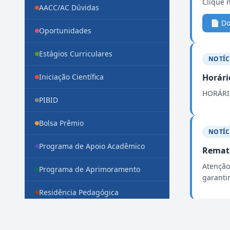
Clique 
AACC/AC Dúvidas
📄 D
Oportunidades
Estágios Curriculares
NOTÍC
Iniciação Científica
Horári
HORÁRI
PIBID
Bolsa Prêmio
NOTÍC
Programa de Apoio Acadêmico
Rematr
Atenção
Programa de Aprimoramento
garanti
Residência Pedagógica
NOTÍC