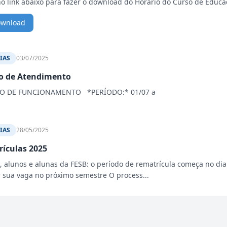
no link abaixo para fazer o download do Horário do Curso de Educaç
ownload
IAS
03/07/2025
o de Atendimento
O DE FUNCIONAMENTO *PERÍODO:* 01/07 a
IAS
28/05/2025
ículas 2025
, alunos e alunas da FESB: o período de rematrícula começa no dia
r sua vaga no próximo semestre O process...
IAS
26/05/2025