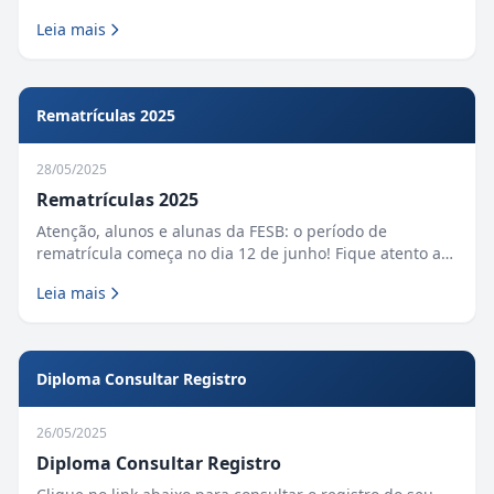
Leia mais
Rematrículas 2025
28/05/2025
Rematrículas 2025
Atenção, alunos e alunas da FESB: o período de
rematrícula começa no dia 12 de junho! Fique atento ao
passo a passo para garantir sua vaga no próximo
Leia mais
semestre O process...
Diploma Consultar Registro
26/05/2025
Diploma Consultar Registro