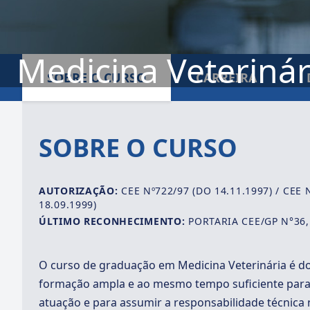
Medicina Veterinár
SOBRE O CURSO
CARREIRA
SOBRE O CURSO
AUTORIZAÇÃO:
CEE Nº722/97 (DO 14.11.1997) / CEE N
18.09.1999)
ÚLTIMO RECONHECIMENTO:
PORTARIA CEE/GP N°36, 
O curso de graduação em Medicina Veterinária é d
formação ampla e ao mesmo tempo suficiente para 
atuação e para assumir a responsabilidade técnica