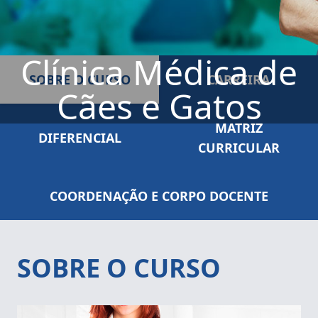
Clínica Médica de
SOBRE O CURSO
CARREIRA
Cães e Gatos
MATRIZ
DIFERENCIAL
CURRICULAR
COORDENAÇÃO E CORPO DOCENTE
SOBRE O CURSO