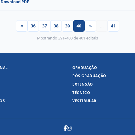
Download PDF
«
36
37
38
39
40
»
…
41
Mostrando 391–400 de 401 editais
ONAL
GRADUAÇÃO
PÓS GRADUAÇÃO
EXTENSÃO
TÉCNICO
DOS
VESTIBULAR