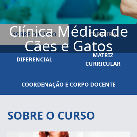
Clínica Médica de
SOBRE O CURSO
CARREIRA
Cães e Gatos
MATRIZ
DIFERENCIAL
CURRICULAR
COORDENAÇÃO E CORPO DOCENTE
SOBRE O CURSO